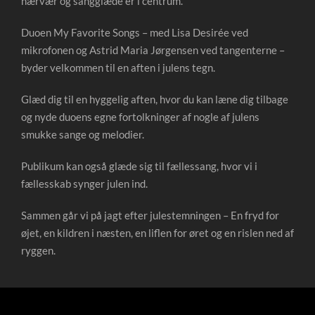
nærvær og sangglæde er i centrum.
Duoen My Favorite Songs – med Lisa Desirée ved
mikrofonen og Astrid Maria Jørgensen ved tangenterne –
byder velkommen til en aften i julens tegn.
Glæd dig til en hyggelig aften, hvor du kan læne dig tilbage
og nyde duoens egne fortolkninger af nogle af julens
smukke sange og melodier.
Publikum kan også glæde sig til fællessang, hvor vi i
fællesskab synger julen ind.
Sammen går vi på jagt efter julestemningen – En fryd for
øjet, en kildren i næsten, en liflen for øret og en rislen ned af
ryggen.