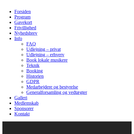
Forsiden
Program
Gavekort
Frivillighed
Nyhedsbrev
Info
FAQ
Udlejning – privat
Udlejning – erhverv
Book lokale musikere
Teknik
Booking
Historien
GDPR
Medarbejdere og bestyrelse
Generalforsamling og vedtægter
Galleri
Medlemskab
Sponsorer
Kontakt